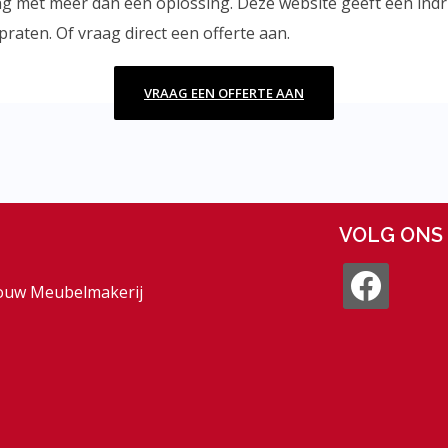
aging met meer dan één oplossing. Deze website geeft een in
aten. Of vraag direct een offerte aan.
VRAAG EEN OFFERTE AAN
VOLG ONS
facebook
bouw Meubelmakerij