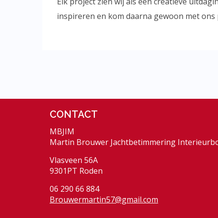
Elk project zien wij als een creatieve uitd
inspireren en kom daarna gewoon met ons pr
CONTACT
MBJIM
Martin Brouwer Jachtbetimmering Interieur
Vlasveen 56A
9301PT Roden
06 290 66 884
Brouwermartin57@gmail.com