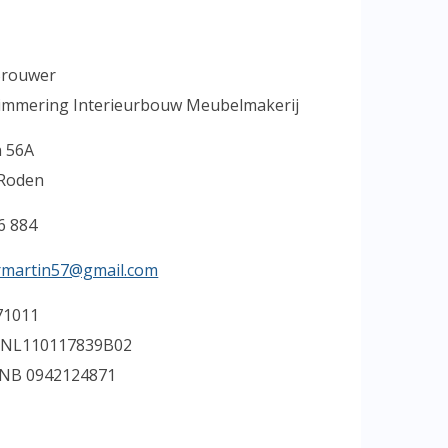
Brouwer
timmering Interieurbouw Meubelmakerij
n 56A
Roden
6 884
martin57@gmail.com
71011
 NL110117839B02
NB 0942124871