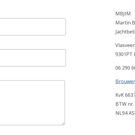
MBJIM
Martin 
Jachtbe
Vlasvee
9301PT 
06 290 6
Brouwer
KvK 663
BTW nr.
NL94 AS